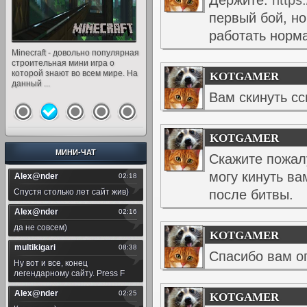
Держите:
https
первый бой, но
работать норм
Растения против Зомби 2:
Minecraft - довольно популярная
В NFS снова наступил день. Все
Получившая титул 'Игра года' от
Наша рыбалка - представляет
Самое время / Plants vs Zombies
строительная мини игра о
пути, все направления открыты
более, чем 50 изданий,
собой отличный симулятор
2: It’s About Time – продолжение
которой знают во всем мире. На
для вас. В ''Need for Speed: Most
дебютная игра от Valve
рыбалки с очень реалистичной
KOTGAMER
попул...
данный ...
...
смешивает экшн, п...
игровой атмос...
Вам скинуть с
KOTGAMER
МИНИ-ЧАТ
Скажите пожалу
могу кинуть ва
после битвы.
KOTGAMER
Спасибо вам о
KOTGAMER