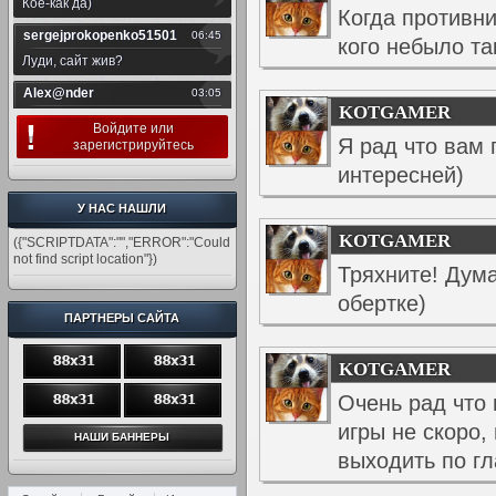
Когда противни
кого небыло т
KOTGAMER
Войдите
или
Я рад что вам
зарегистрируйтесь
интересней)
У НАС НАШЛИ
KOTGAMER
({"SCRIPTDATA":"","ERROR":"Could
not find script location"})
Тряхните! Дум
обертке)
ПАРТНЕРЫ САЙТА
KOTGAMER
Очень рад что 
игры не скоро,
выходить по г