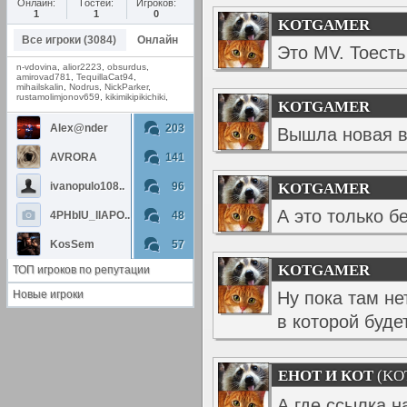
Онлайн:
Гостей:
Игроков:
1
1
0
KOTGAMER
Все игроки (3084)
Онлайн
Это MV. Тоесть
n-vdovina
,
alior2223
,
obsurdus
,
amirovad781
,
TequillaCat94
,
mihailskalin
,
Nodrus
,
NickParker
,
rustamolimjonov659
,
kikimikipikichiki
,
KOTGAMER
Alex@nder
203
Вышла новая в
AVRORA
141
ivanopulo108..
96
KOTGAMER
А это только бе
4PHblU_llAPO..
48
KosSem
57
KOTGAMER
ТОП игроков по репутации
Новые игроки
Ну пока там не
в которой буде
ЕНОТ И КОТ
(KO
А где ссылка н