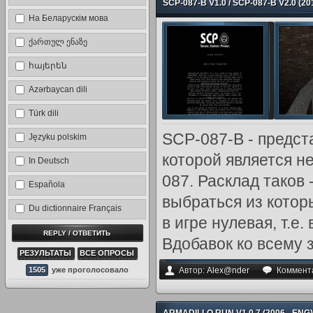
SCP-087-B V1.0 / SCP-087-B V2.0 (2
На Беларускім мова
ქართულ ენაზე
հայերեն
Azərbaycan dili
Türk dili
SCP-087-B - предст
Języku polskim
которой является н
In Deutsch
087. Расклад таков 
Española
выбраться из котор
Du dictionnaire Français
в игре нулевая, т.е
Вдобавок ко всему з
РЕЗУЛЬТАТЫ
ВСЕ ОПРОСЫ
1505
уже проголосовало
Автор:
Alex@nder
Коммент