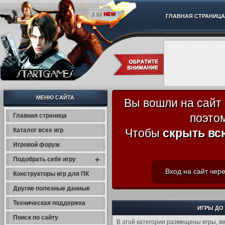
2.02
NEW
ГЛАВНАЯ СТРАНИЦА
МЕНЮ САЙТА
Вы вошли на сайт
поэто
Главная страница
Каталог всех игр
Чтобы
скрыть вс
Игровой форум
+
Подобрать себе игру
Вход на сайт чере
Конструкторы игр для ПК
Другие полезные данные
Техническая поддержка
ИГРЫ ДО 
Поиск по сайту
В этой категории размещены игры, в