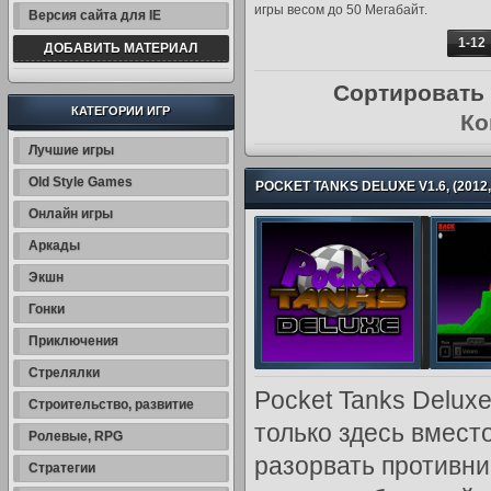
игры весом до 50 Мегабайт.
Версия сайта для IE
1-12
ДОБАВИТЬ МАТЕРИАЛ
Сортировать
КАТЕГОРИИ ИГР
Ко
Лучшие игры
Old Style Games
POCKET TANKS DELUXE V1.6, (2012
Онлайн игры
Аркады
Экшн
Гонки
Приключения
Стрелялки
Pocket Tanks Delux
Строительство, развитие
только здесь вместо
Ролевые, RPG
разорвать противник
Стратегии