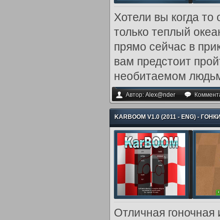
Хотели вы когда то 
только теплый океа
прямо сейчас в прик
вам предстоит прой
необитаемом людьми
Автор:
Alex@nder
Коммент
KARBOOM V1.0 (2011 - ENG) - ГОНК
Отличная гоночная 