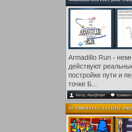
ARMADILLO RUN V1.0.7 (2006 - EN
Armadillo Run - нем
действуют реальные
постройке пути и п
точке Б...
Автор:
Alex@nder
Коммент
ICY TOWER V1.5.1 - 1.3.1 (2012 - 