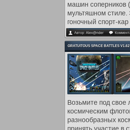
машин соперников (
мультяшном стиле. 
гоночный спорт-кар в
Автор:
Alex@nder
Коммент
GRATUITOUS SPACE BATTLES V1.62 /
Возьмите под свое 
космическим флотом
разнообразных кос
принять участие в с