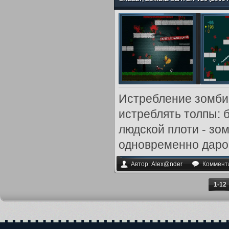
Истребление зомби 
истреблять толпы:
людской плоти - зо
одновременно даром
Автор:
Alex@nder
Коммент
1-12