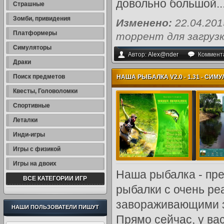
довольно большой..
Страшные
Зомби, привидения
Изменено:
22.04.20
Платформеры
торрент для загрузк
Симуляторы
Автор:
Alex@nder
Коммент
Драки
Поиск предметов
НАША РЫБАЛКА V2.0 - 1.31 - СИМУ
Квесты, Головоломки
Спортивные
Леталки
Инди-игры
Игры с физикой
Игры на двоих
Наша рыбалка - пре
ВСЕ КАТЕГОРИИ ИГР
рыбалки с очень ре
завораживающими 
НАШИ ПОЛЬЗОВАТЕЛИ ПИШУТ
Прямо сейчас, у ва