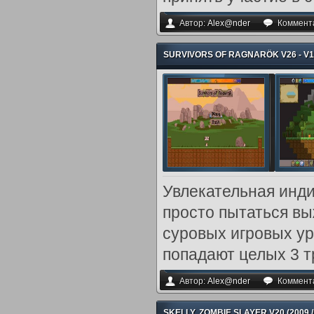
Автор:
Alex@nder
Коммент
SURVIVORS OF RAGNARÖK V26 - V19
Увлекательная инди-
просто пытаться вы
суровых игровых ур
попадают целых 3 т
Автор:
Alex@nder
Коммент
SKELLY, ZOMBIE SLAYER V20 (2009