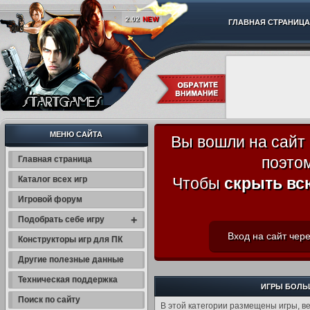
2.02
NEW
ГЛАВНАЯ СТРАНИЦА
МЕНЮ САЙТА
Вы вошли на сайт
поэто
Главная страница
Каталог всех игр
Чтобы
скрыть вс
Игровой форум
+
Подобрать себе игру
Вход на сайт чере
Конструкторы игр для ПК
Другие полезные данные
Техническая поддержка
ИГРЫ БОЛЬШ
Поиск по сайту
В этой категории размещены игры, ве