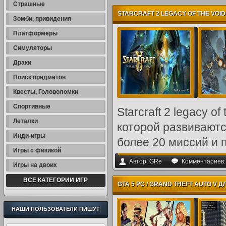
Страшные
STARCRAFT 2 LEGACY OF THE VOID
Зомби, привидения
Платформеры
Симуляторы
Драки
Поиск предметов
Квесты, Головоломки
Спортивные
Starcraft 2 legacy o
Леталки
которой развиваютс
Инди-игры
более 20 миссий и 
Игры с физикой
Автор:
GRe
Комментариев
Игры на двоих
ВСЕ КАТЕГОРИИ ИГР
GTA 5 PC / GRAND THEFT AUTO V ДЛЯ
НАШИ ПОЛЬЗОВАТЕЛИ ПИШУТ