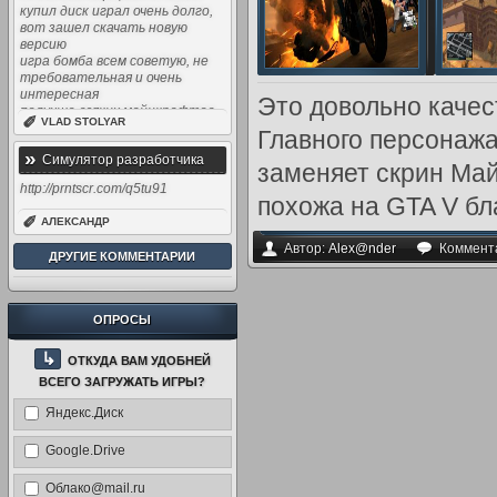
купил диск играл очень долго,
вот зашел скачать новую
версию
игра бомба всем советую, не
требовательная и очень
интересная
Это довольно качес
получше всяких майнкрафтов
✐
VLAD STOLYAR
Главного персонажа
»
Симулятор разработчика
заменяет скрин Май
игр / Game Dev Tycoon v1.5.12
http://prntscr.com/q5tu91
похожа на GTA V бла
(2013) [Rus / UA / Eng] +
✐
АЛЕКСАНДР
редактор
Автор:
Alex@nder
Коммент
ДРУГИЕ КОММЕНТАРИИ
ОПРОСЫ
↳
ОТКУДА ВАМ УДОБНЕЙ
ВСЕГО ЗАГРУЖАТЬ ИГРЫ?
Яндекс.Диск
Google.Drive
Облако@mail.ru