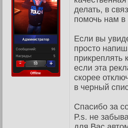
делать, в свя
помочь нам в 
Если вы увид
Администратор
просто напиш
Сообщений:
96
прикреплять 
Награды:
5
53
если эта рек
Offline
скорее отклю
в черный спис
Спасибо за с
P.s. не забыв
для Вас авто