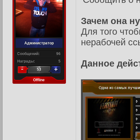
Зачем она н
Для того что
нерабочей сс
Администратор
Сообщений:
96
Данное дейс
Награды:
5
53
Offline