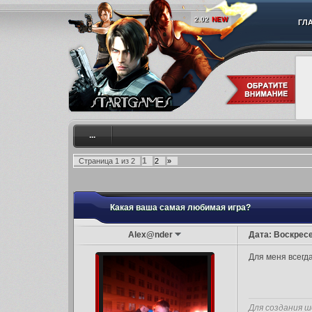
2.02
NEW
ГЛ
...
1
Страница
1
из
2
2
»
Какая ваша самая любимая игра?
Alex@nder
Дата: Воскресе
Для меня всегда
Для создания ш