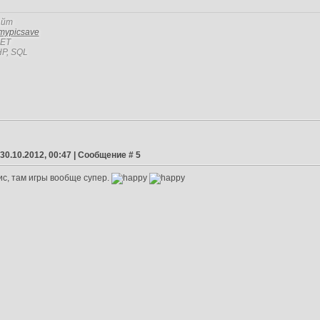
айт
mypicsave
NET
P, SQL
 30.10.2012, 00:47 | Сообщение #
5
ис, там игры вообще супер.