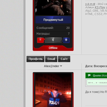
s-k-m.tk
- Мой с
Админ
KS Play
,
Alg2, GML, VB.
HTML, CSS3, PH
Продвинутый
Сообщений:
20
Награды:
7
6
Offline
Alex@nder
Дата: Воскресе
Quote
(
Ko
не-е... я - пок
Да я тоже) Но F