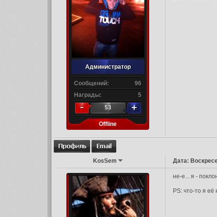
Администратор
Сообщений:
96
Награды:
5
53
Offline
KosSem
Дата: Воскресе
не-е... я - пок
PS: что-то я её