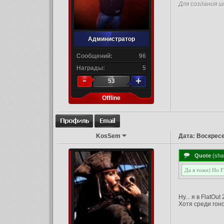
Для создания ш
Администратор
Сообщений:
96
Награды:
5
53
Offline
KosSem
Дата: Воскресе
Quote
(
sha
Да я тоже) Но F
Ну... я в FlatOu
Хотя среди гон