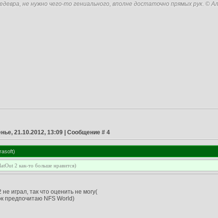
едевра, не нужно чего-то гениального, вполне достаточно прямых рук. © А
нье, 21.10.2012, 13:09 | Сообщение #
4
rasoft
)
latOut 2 как-то больше нравится)
t 2 не играл, так что оценить не могу(
ок предпочитаю NFS World)