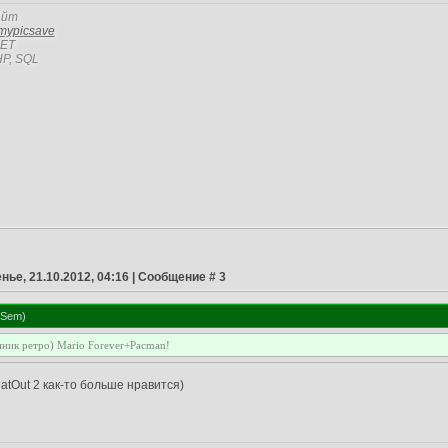
айт
mypicsave
NET
P, SQL
нье, 21.10.2012, 04:16 | Сообщение #
3
sSem
)
лонник ретро) Mario Forever+Pacman!
latOut 2 как-то больше нравится)