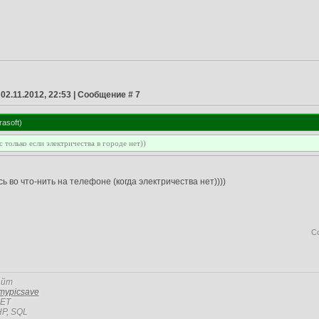
 02.11.2012, 22:53 | Сообщение #
7
rasoft
)
с только если электричества в городе нет))
сь во что-нить на телефоне (когда электричества нет))))
С
айт
mypicsave
NET
P, SQL