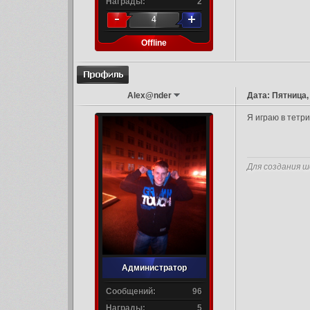
Награды:
2
4
Offline
Alex@nder
Дата: Пятница,
Я играю в тетри
Для создания ш
Администратор
Сообщений:
96
Награды:
5