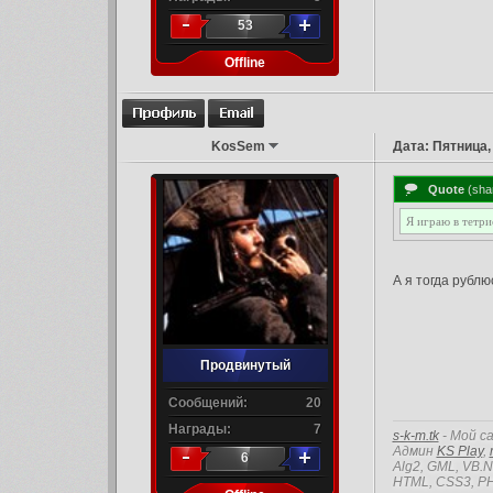
53
Offline
KosSem
Дата: Пятница,
Quote
(
sha
Я играю в тетри
А я тогда рублю
Продвинутый
Сообщений:
20
Награды:
7
s-k-m.tk
- Мой с
Админ
KS Play
,
6
Alg2, GML, VB.
HTML, CSS3, PH