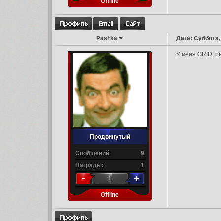
Offline
Pashka
Дата: Суббота,
У меня GRID, ре
Продвинутый
Сообщений:
9
Награды:
1
1
Offline