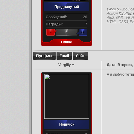
Продвинутый
s-k-m.tk
- Мой с
Админ
KS Play
,
Сообщений:
20
Alg2, GML, VB.
HTML, CSS3, PH
Награды:
7
6
Offline
Vergiliy
Дата: Вторник,
А я люблю тетр
Новичок