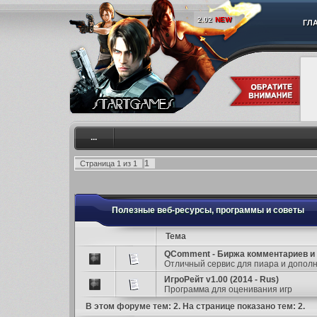
2.02
NEW
ГЛ
...
1
Страница
1
из
1
Полезные веб-ресурсы, программы и советы
Тема
QComment - Биржа комментариев и
Отличный сервис для пиара и дополн
ИгроРейт v1.00 (2014 - Rus)
Программа для оценивания игр
В этом форуме тем:
2
. На странице показано тем:
2
.