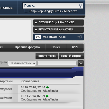
Я СВЯЗЬ
Например:
Angry Birds
»
Minecraft
»
АВТОРИЗАЦИЯ НА САЙТЕ
»
РЕГИСТРАЦИЯ АККАУНТА
☜
VK
МЫ ВКОНТАКТЕ
ки
Правила форума
Поиск
RSS
р по:
тор темы
Обновления
↓
03.02.2016, 22:44
lex@nder
Сообщение от:
Alex@nder
08.11.2014, 02:59
lex@nder
Сообщение от:
Alex@nder