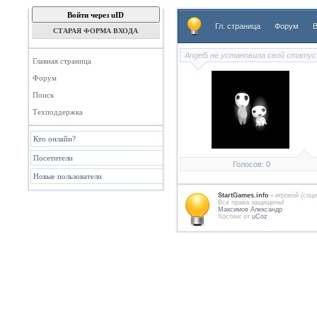
Войти через uID
Гл. страница
Форум
В
СТАРАЯ ФОРМА ВХОДА
Angel5 не установила свой статус
Главная страница
Форум
Поиск
Техподдержка
Кто онлайн?
Посетители
Голосов: 0
Новые пользователи
StartGames.info
-
игровой (соци
Всe права защищены!
Максимов Александр
Хостинг от
uCoz