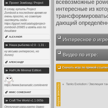
всевозможные power
»
Проект Зомбоид / Project
интересные из кот
Zomboid v32.24 (2013) [Rus / Eng
К слову, купить Project
Zomboid в последнее время не
/ Multi]
трансформироватьс
очень просто, но советую
заглянуть сюда -
дающий определённ
https://ggsel.net/catalog/project-
zomboid-20985 и взять его по
дешёвке
✐
ALEXANDR
Интересное о игре
»
Наша рыбалка v2.0 - 1.31 -
Симулятор рыбалки (2015 -
ну весьма интересно, но
Видео по игре:
долго)
2014, Rus)
✐
АЛЕКСАНДР
Скачать игру по прямой ссылке: 
»
Half-Life Minimal Edition
Tanks Evolution / Эволюция танк
https://www.bananatic.com/event/
ПОХОЖИЕ ФАЙЛЫ:
✐
MIMIC COMEDIANT
»
Craft The World v1.1.005b
(2014) [Rus / Eng]
Отличная игра,както давно