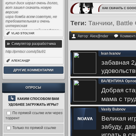
купил диск играл очень долго,
вот зашел скачать новую
КАК СКАЧАТЬ С GOOG
версию
игра бомба всем советую, не
требовательная и очень
Теги:
Танчики
,
Battle 
интересная
получше всяких майнкрафтов
✐
VLAD STOLYAR
Автор:
Alex@nder
Коммент
»
Симулятор разработчика
игр / Game Dev Tycoon v1.5.12
http://prntscr.com/q5tu91
Ivan Ivanov
(2013) [Rus / UA / Eng] +
✐
АЛЕКСАНДР
забавная 2
редактор
удовольств
ДРУГИЕ КОММЕНТАРИИ
ВАЛЕНТИНА Орло
ОПРОСЫ
Добрая ста
мама с тру
↳
КАКИМ СПОСОБОМ ВАМ
УДОБНЕЕ ЗАГРУЖАТЬ ИГРЫ?
Vasily Bubnov
По прямой ссылке или через
Великая иг
торрент
забуду, да
Только по прямой ссылке
играть в с