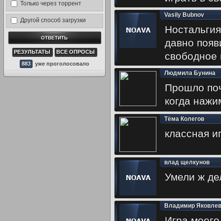
Только через торрент
Vasily Bubnov
Другой способ загрузки
Ностальгия.
давно появ
РЕЗУЛЬТАТЫ
ВСЕ ОПРОСЫ
свободное 
883
уже проголосовало
Людмила Бунина
Прошло поч
когда наж
Тёма Колегов
классная и
влад щелкунов
Умели ж де
Владимир Яковле
Игра моего