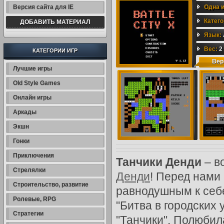
Версия сайта для IE
Одна и
Катег
ДОБАВИТЬ МАТЕРИАЛ
Мб
Язык:
,
Иг
до 1 Г
Вес:
2
КАТЕГОРИИ ИГР
Вер
Гб
,
Игр
Лучшие игры
ссылк
Old Style Games
до 50 
Онлайн игры
Мб
,
Ol
Аркады
Экшн
Гонки
Приключения
Танчики Денди
– в
Стрелялки
Денди
! Перед нами 
Строительство, развитие
равнодушным к себе
Ролевые, RPG
"Битва в городских 
Стратегии
"Танчики". Полюбила