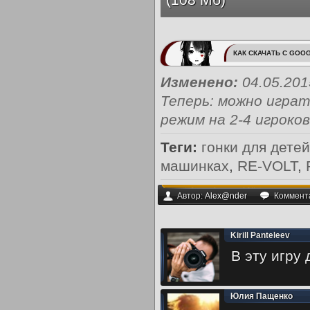
КАК СКАЧАТЬ С GOOG
Изменено:
04.05.20
Теперь: можно играт
режим на 2-4 игроков
Теги:
гонки для детей
машинках
,
RE-VOLT
,
Автор:
Alex@nder
Коммент
Kirill Panteleev
В эту игру
Юлия Пащенко