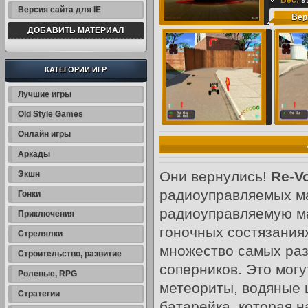
до 2 Г
Вес:
9
Версия сайта для IE
Вер
Игры д
ДОБАВИТЬ МАТЕРИАЛ
ссылк
Мб
,
На
КАТЕГОРИИ ИГР
200 М
Лучшие игры
Old Style Games
Онлайн игры
Аркады
Они вернулись!
Re-Vo
Экшн
радиоуправляемых м
Гонки
радиоуправляемую ма
Приключения
гоночных состязания
Стрелялки
множество самых раз
Строительство, развитие
соперников. Это могу
Ролевые, RPG
метеориты, водяные ш
Стратегии
батарейка, которая н