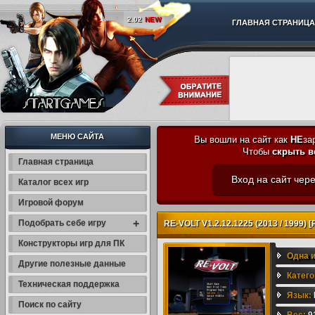
2.02
NEW
ГЛАВНАЯ СТРАНИЦА
МЕНЮ САЙТА
Вы вошли на сайт как
НЕ
за
Чтобы
скрыть в
Главная страница
Вход на сайт чере
Каталог всех игр
Игровой форум
+
Подобрать себе игру
RE-VOLT V1.2.12.1225 (2013 / 1999) [
Конструкторы игр для ПК
Одна и
Другие полезные данные
Катег
Техническая поддержка
600 М
Язык:
Поиск по сайту