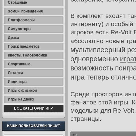
Страшные
Зомби, привидения
В комплект входят та
Платформеры
интернету) и особый
Симуляторы
игроков есть Re-Volt 
Драки
абсолютно новые тр
Поиск предметов
мультиплеерный реж
Квесты, Головоломки
одновременно
игра
Спортивные
возможность поиграт
Леталки
игра теперь отлично
Инди-игры
Игры с физикой
Среди просторов инт
Игры на двоих
фанатов этой игры. К
ВСЕ КАТЕГОРИИ ИГР
модельки для Re-Volt
страницы.
НАШИ ПОЛЬЗОВАТЕЛИ ПИШУТ