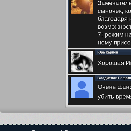
Замечатель
сыночек, ко
благодаря 
возможност
7; режим на
нему присо
Юра Карпов
Хорошая И
Владислав Рафал
Очень фано
убить врем