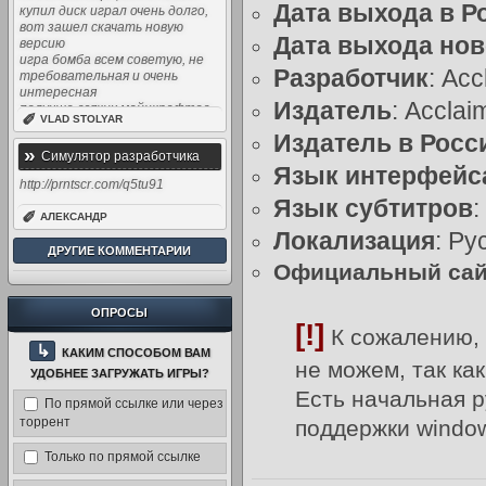
Дата выхода в Р
купил диск играл очень долго,
вот зашел скачать новую
Дата выхода нов
версию
игра бомба всем советую, не
Разработчик
: Ac
требовательная и очень
интересная
Издатель
: Acclai
получше всяких майнкрафтов
✐
VLAD STOLYAR
Издатель в Росс
»
Симулятор разработчика
Язык интерфейс
игр / Game Dev Tycoon v1.5.12
http://prntscr.com/q5tu91
Язык субтитров
:
(2013) [Rus / UA / Eng] +
✐
АЛЕКСАНДР
редактор
Локализация
: Ру
ДРУГИЕ КОММЕНТАРИИ
Официальный сай
ОПРОСЫ
[!]
К сожалению, 
↳
КАКИМ СПОСОБОМ ВАМ
не можем, так ка
УДОБНЕЕ ЗАГРУЖАТЬ ИГРЫ?
Есть начальная р
По прямой ссылке или через
торрент
поддержки window
Только по прямой ссылке