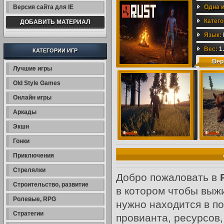
Версия сайта для IE
Одна и
Катег
ДОБАВИТЬ МАТЕРИАЛ
Игры д
Язык:
7 Гб
Вес:
,
И
1
КАТЕГОРИИ ИГР
Вер
ссылк
Лучшие игры
Прикл
Old Style Games
Онлайн игры
Аркады
Экшн
Гонки
Приключения
Стрелялки
Добро пожаловать в
Строительство, развитие
в котором чтобы выжи
Ролевые, RPG
нужно находится в п
Стратегии
провианта, ресурсов,