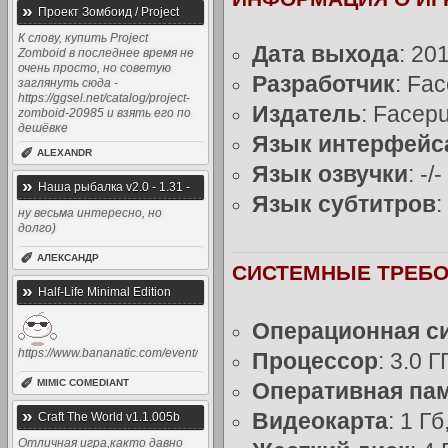
»
Проект Зомбоид / Project
Zomboid v32.24 (2013) [Rus / Eng
К слову, купить Project
Дата выхода
: 20
Zomboid в последнее время не
/ Multi]
очень просто, но советую
Разработчик
: Fa
заглянуть сюда -
https://ggsel.net/catalog/project-
Издатель
: Facep
zomboid-20985 и взять его по
дешёвке
Язык интерфейс
✐
ALEXANDR
Язык озвучки
: -/-
»
Наша рыбалка v2.0 - 1.31 -
Язык субтитров
:
Симулятор рыбалки (2015 -
ну весьма интересно, но
долго)
2014, Rus)
✐
АЛЕКСАНДР
СИСТЕМНЫЕ ТРЕБО
»
Half-Life Minimal Edition
Операционная с
https://www.bananatic.com/event/
Процессор
: 3.0 Г
✐
MIMIC COMEDIANT
Оперативная па
»
Видеокарта
: 1 Гб
Craft The World v1.1.005b
(2014) [Rus / Eng]
Отличная игра,както давно