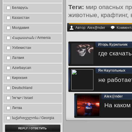
Теги:
мир опасных п
Беларусь
животные
,
крафтинг
,
Казахстан
Молдавия
Автор:
Alex@nder
Коммент
Հայաստան / Armenia
Игорь Курильчик
Узбекистан
где скачать
Латвия
Azərbaycan
Ян Наугольных
Киргизия
не работает
Deutschland
Alex@nder
ישראל / Israel
На каком
Литва
საქართველოსა / Georgia