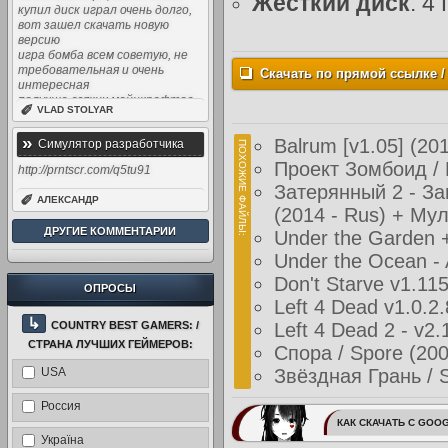
Жесткий диск
: 4
купил диск играл очень долго,
вот зашел скачать новую
версию
игра бомба всем советую, не
требовательная и очень
Скачать по прямой ссылке / че
интересная
получше всяких майнкрафтов
✐
VLAD STOLYAR
»
Balrum [v1.05] (201
Симулятор разработчика
ПОХОЖИЕ ФАЙЛЫ:
Проект Зомбоид / P
игр / Game Dev Tycoon v1.5.12
http://prntscr.com/q5tu91
Затерянный 2 - Заг
(2013) [Rus / UA / Eng] +
✐
АЛЕКСАНДР
(2014 - Rus) + Му
редактор
ДРУГИЕ КОММЕНТАРИИ
Under the Garden 
Under the Ocean - A
Don't Starve v1.11
ОПРОСЫ
Left 4 Dead v1.0.2
↳
COUNTRY BEST GAMERS: /
Left 4 Dead 2 - v2.
СТРАНА ЛУЧШИХ ГЕЙМЕРОВ:
Спора / Spore (200
USA
Звёздная Грань / S
Россия
КАК СКАЧАТЬ С GOOG
Україна