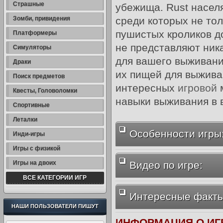
Страшные
убежища. Rust насел
Зомби, привидения
среди которых не тол
пушистых кроликов д
Платформеры
не представляют ника
Симуляторы
для вашего выживания
Драки
их пищей для выживан
Поиск предметов
интересных
игровой
м
Квесты, Головоломки
навыки выживания в 
Спортивные
Леталки
Особенности игры
Инди-игры
Игры с физикой
Игры на двоих
Видео по игре:
ВСЕ КАТЕГОРИИ ИГР
Интересные факты
НАШИ ПОЛЬЗОВАТЕЛИ ПИШУТ
ИНФОРМАЦИЯ О ИГ