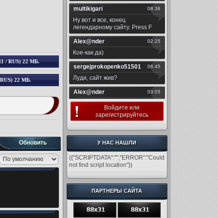
/ RUS) 22 МБ.
US) 22 МБ.
Войдите
или
зарегистрируйтесь
Обновить
У НАС НАШЛИ
({"SCRIPTDATA":"","ERROR":"Could
not find script location"})
ПАРТНЕРЫ САЙТА