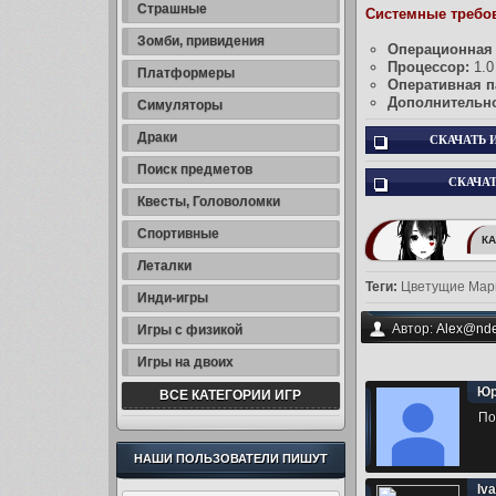
Страшные
Системные требо
Зомби, привидения
Операционная 
Процессор:
1.0
Платформеры
Оперативная п
Дополнительно
Симуляторы
Драки
СКАЧАТЬ И
Поиск предметов
СКАЧАТ
Квесты, Головоломки
Спортивные
КА
Леталки
Теги:
Цветущие Мар
Инди-игры
Автор:
Alex@nde
Игры с физикой
Игры на двоих
Юр
ВСЕ КАТЕГОРИИ ИГР
По
НАШИ ПОЛЬЗОВАТЕЛИ ПИШУТ
Iv