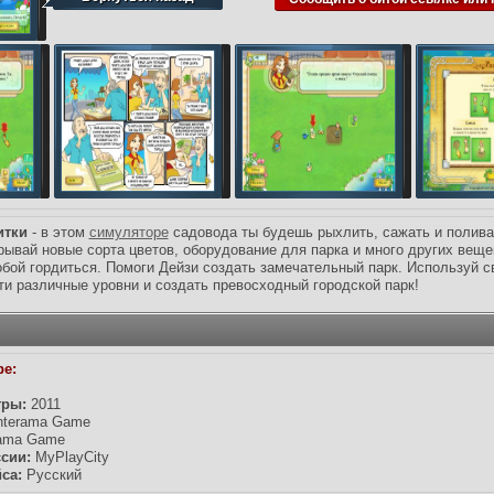
7 Гб
,
Игры до 8 Гб
,
Игры до 9 Гб
,
Игры до 10 Гб
,
По прямой ссылк
20 Мб
,
Игры до 100 Мб
,
Игры до 500 Мб
,
На Русском языке
,
Симу
Игры до 50 Мб
,
Игры до 200 Мб
,
Игры до 70 Мб
итки
- в этом
симуляторе
садовода ты будешь рыхлить, сажать и полива
рывай новые сорта цветов, оборудование для парка и много других веще
бой гордиться. Помоги Дейзи создать замечательный парк. Используй с
ти различные уровни и создать превосходный городской парк!
е:
гры:
2011
nterama Game
rama Game
сии:
MyPlayCity
са:
Русский