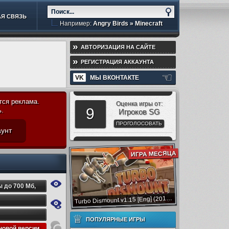
Я СВЯЗЬ
Например:
Angry Birds
»
Minecraft
»
АВТОРИЗАЦИЯ НА САЙТЕ
»
РЕГИСТРАЦИЯ АККАУНТА
☜
VK
МЫ ВКОНТАКТЕ
тся реклама.
Оценка игры от:
9
ь.
Игроков SG
ПРОГОЛОСОВАТЬ
аунт
ИГРА МЕСЯЦА
ы до 700 Мб
,
urbo Dismount v1.15 [Eng] (2015) скачать торрент бесплатно без регистрации
T
, развитие
,
 Гб
,
Игры до
♕
ПОПУЛЯРНЫЕ ИГРЫ
новой версии