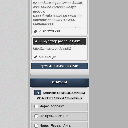
купил диск играл очень долго,
вот зашел скачать новую
версию
игра бомба всем советую, не
требовательная и очень
интересная
получше всяких майнкрафтов
✐
VLAD STOLYAR
»
Симулятор разработчика
игр / Game Dev Tycoon v1.5.12
http://prntscr.com/q5tu91
(2013) [Rus / UA / Eng] +
✐
АЛЕКСАНДР
редактор
ДРУГИЕ КОММЕНТАРИИ
ОПРОСЫ
↳
КАКИМИ СПОСОБАМИ ВЫ
МОЖЕТЕ ЗАГРУЖАТЬ ИГРЫ?
Через торрент
По прямой ссылке
Через Яндекс.Диск