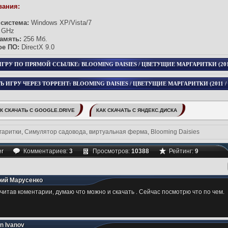
вания:
система:
Windows XP/Vista/7
 GHz
амять:
256 Мб.
е ПО:
DirectX 9.0
ГРУ ПО ПРЯМОЙ ССЫЛКЕ: BLOOMING DAISIES / ЦВЕТУЩИЕ МАРГАРИТКИ (2011 
Ь ИГРУ ЧЕРЕЗ ТОРРЕНТ: BLOOMING DAISIES / ЦВЕТУЩИЕ МАРГАРИТКИ (2011 / R
К СКАЧАТЬ С GOOGLE.DRIVE
КАК СКАЧАТЬ С ЯНДЕКС.ДИСКА
гаритки
,
Симулятор садовода
,
виртуальная ферма
,
Blooming Daisies
r
Комментариев:
3
Просмотров:
10388
Рейтинг:
9
ий Марусенко
читав коментарии, думаю что можно и скачать . Сейчас посмотрю что по чем.
an Ivanov