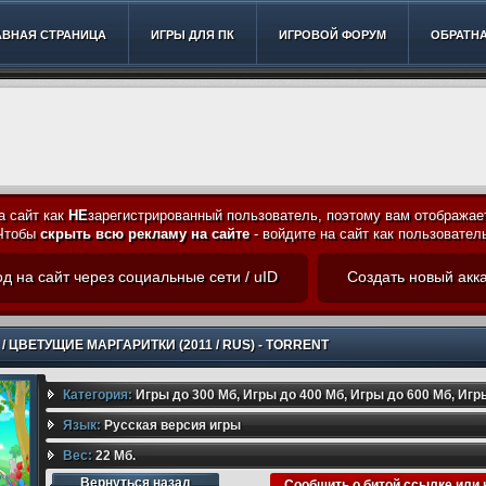
АВНАЯ СТРАНИЦА
ИГРЫ ДЛЯ ПК
ИГРОВОЙ ФОРУМ
ОБРАТНА
а сайт как
НЕ
зарегистрированный пользователь, поэтому вам отображае
Чтобы
скрыть всю рекламу на сайте
- войдите на сайт как пользовател
д на сайт через социальные сети / uID
Создать новый акк
/ ЦВЕТУЩИЕ МАРГАРИТКИ (2011 / RUS) - TORRENT
Категория:
Игры до 300 Мб
,
Игры до 400 Мб
,
Игры до 600 Мб
,
Игр
Игры до 800 Мб
Язык:
Русская версия игры
,
Игры до 900 Мб
,
Игры до 1 Гб
,
2D
,
Строительство
Игры до 2 Гб
Вес:
22 Мб.
,
Игры до 3 Гб
,
Игры до 4 Гб
,
Игры до 5 Гб
,
Игры до 6
Вернуться назад
Сообщить о битой ссылке или 