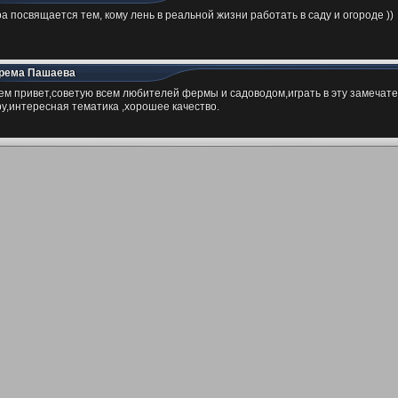
ра посвящается тем, кому лень в реальной жизни работать в саду и огороде ))
рема Пашаева
ем привет,советую всем любителей фермы и садоводом,играть в эту замечат
ру,интересная тематика ,хорошее качество.