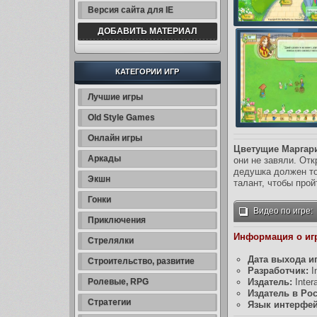
Версия сайта для IE
ДОБАВИТЬ МАТЕРИАЛ
КАТЕГОРИИ ИГР
Лучшие игры
Old Style Games
Онлайн игры
Цветущие Маргар
Аркады
они не завяли. Отк
дедушка должен то
Экшн
талант, чтобы прой
Гонки
Видео по игре:
Приключения
Информация о игр
Стрелялки
Дата выхода и
Строительство, развитие
Разработчик:
I
Ролевые, RPG
Издатель:
Inte
Издатель в Рос
Стратегии
Язык интерфей