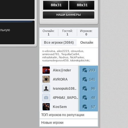
ельную
Онлайн:
Гостей:
Игроков:
1
1
0
Все игроки (3084)
Онлайн
n-vdovina
,
alior2223
,
obsurdus
,
amirovad781
,
TequillaCat94
,
mihailskalin
,
Nodrus
,
NickParker
,
rustamolimjonov659
,
kikimikipikichiki
,
Alex@nder
203
AVRORA
141
ivanopulo108..
96
4PHblU_llAPO..
48
KosSem
57
ТОП игроков по репутации
Новые игроки