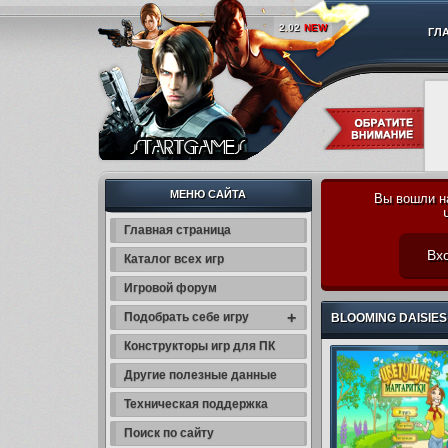
2.02
NEW
ГЛ
МЕНЮ САЙТА
Вы вошли н
Главная страница
Вхо
Каталог всех игр
Игровой форум
+
Подобрать себе игру
BLOOMING DAISIES 
Конструкторы игр для ПК
Другие полезные данные
Техническая поддержка
Поиск по сайту