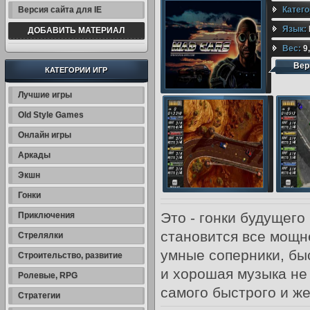
Версия сайта для IE
Катег
Язык:
ДОБАВИТЬ МАТЕРИАЛ
Вес:
9
Вер
КАТЕГОРИИ ИГР
Лучшие игры
Old Style Games
Онлайн игры
Аркады
Экшн
Гонки
Это - гонки будущег
Приключения
становится все мощн
Стрелялки
умные соперники, бы
Строительство, развитие
и хорошая музыка не 
Ролевые, RPG
самого быстрого и же
Стратегии