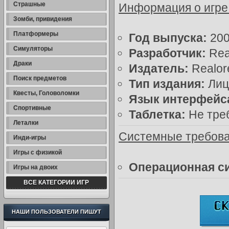
Страшные
Информация о игре
Зомби, привидения
Платформеры
Год выпуска:
20
Симуляторы
Разработчик:
Rea
Драки
Издатель:
Realor
Поиск предметов
Тип издания:
Лиц
Квесты, Головоломки
Язык интерфейс
Спортивные
Таблетка:
Не тре
Леталки
Системные требова
Инди-игры
Игры с физикой
Операционная с
Игры на двоих
ВСЕ КАТЕГОРИИ ИГР
НАШИ ПОЛЬЗОВАТЕЛИ ПИШУТ