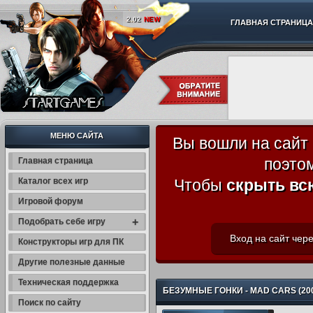
2.02
NEW
ГЛАВНАЯ СТРАНИЦА
МЕНЮ САЙТА
Вы вошли на сайт
поэто
Главная страница
Каталог всех игр
Чтобы
скрыть вс
Игровой форум
+
Подобрать себе игру
Вход на сайт чере
Конструкторы игр для ПК
Другие полезные данные
Техническая поддержка
БЕЗУМНЫЕ ГОНКИ - MAD CARS (20
Поиск по сайту